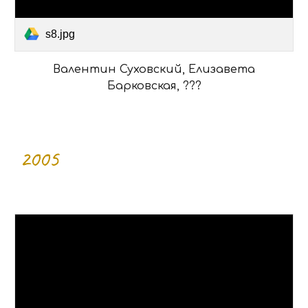
s8.jpg
Валентин Суховский, Елизавета
Барковская, ???
200
5