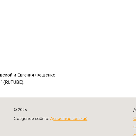
вской и Евгения Фещенко.
" (
RUTUBE)
.
© 2025
Д
Создание сайта:
Денис Барковский
С
Ф
О