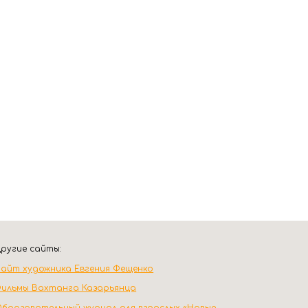
ругие сайты:
айт художника Евгения Фещенко
ильмы Вахтанга Казарьянца
бразовательный журнал для взрослых «Новые