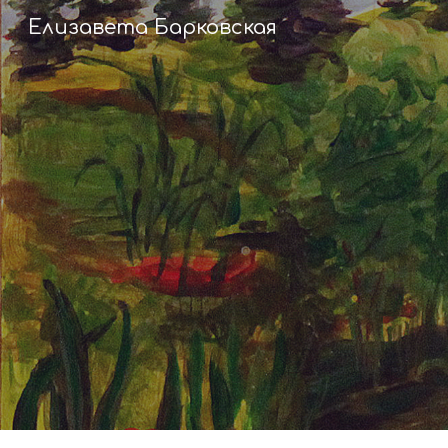
Елизавета Барковская
Sk